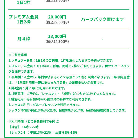
（税込17,600円）
1日1枠
プレミアム会員
20,000円
ハーフバック置けます
1日2枠
（税込22,000円）
13,000円
月４枠
-
（税込14,300円）
※ご留意事項
1.レギュラー会員：1日1枠のご利用。1枠を消化したら次の予約ができます。
2.プレミアム会員：1日2枠のご利用。同時で2枠をご予約できます。併せてハーフバッ
クを保管できます。
3.長期割：入会から1年間継続することを必須とした割引制度となります。1年以内退会
は、「1年間利用額一既に支払った月会費」の差額支払いが必要です。
4.月4会員：月に4回ご利用いただけます。
5.共通事項：ご予約は「レッスン」・「練習」どちらでも1枠ずつとなります。
6.練習利用：毎日朝6時から夜21時の各枠でご利用できます。
7.レッスン利用：グループレッスンを利用できます。
レッスン時間は平日13時から21時、日祝9時から17時、毎週5日程度開催しています。
※利用時間 （どの会員種別でも同じ）
【練習】：6時～22時
【レッスン】：平日13時-22時 ／ 土日祝9時-18時